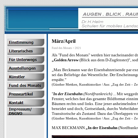
März/April
Fund des Monats > 2021
Als "Fund des Monats" werden hier nacheinander dr
„Golden Arrow
(Blick aus dem D-Zugfenster)“, so
„Max Beckmann war der Eisenbahnreisende par exellen
sei das Beliebige das Wesentliche. Der Erscheinung
erspäht.“
(Günther Mettken, Kunsthistoriker / Aus: „Zug der Zeit – Ze
"
In der Eisenbahn
(Nordfrankreich)
... Mit weggedr
Fenster, welches fast das gesamte Bildformat einni
Bäumen rechts und links. Eine jener anheimelnden G
beneidet und doch, Gottseidank, durchs Vorbeifahr
Transitorische als Zustand. Dazu das Überlappen v
(Günther Mettken, Kunsthistoriker / Aus: „Zug der Zeit – Ze
MAX BECKMANN
„In der Eisenbahn
(Nordfrankr